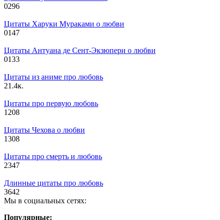
0
296
Цитаты Харуки Мураками о любви
0
147
Цитаты Антуана де Сент-Экзюпери о любви
0
133
Цитаты из аниме про любовь
2
1.4к.
Цитаты про первую любовь
1
208
Цитаты Чехова о любви
1
308
Цитаты про смерть и любовь
2
347
Длинные цитаты про любовь
3
642
Мы в социальных сетях:
Популярные: