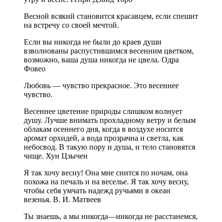
Весной всякий становится красавцем, если спешит
на встречу со своей мечтой.
Если вы никогда не были до краев души
взволнованы распустившимся весенним цветком,
возможно, ваша душа никогда не цвела. Одра
Фовео
Любовь — чувство прекрасное. Это весеннее
чувство.
Весеннее цветение природы слишком волнует
душу. Лучше внимать прохладному ветру и белым
облакам осеннего дня, когда в воздухе носится
аромат орхидей, а вода прозрачна и светла, как
небосвод. В такую пору и душа, и тело становятся
чище. Хун Цзычен
Я так хочу весну! Она мне снится по ночам, она
похожа на печаль и на веселье. Я так хочу весну,
чтобы себя умчать надежд ручьями в океан
везенья. В. И. Матвеев
Ты знаешь, а мы никогда—никогда не расстанемся,