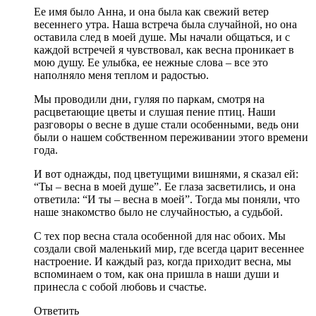
Ее имя было Анна, и она была как свежий ветер
весеннего утра. Наша встреча была случайной, но она
оставила след в моей душе. Мы начали общаться, и с
каждой встречей я чувствовал, как весна проникает в
мою душу. Ее улыбка, ее нежные слова – все это
наполняло меня теплом и радостью.
Мы проводили дни, гуляя по паркам, смотря на
расцветающие цветы и слушая пение птиц. Наши
разговоры о весне в душе стали особенными, ведь они
были о нашем собственном переживании этого времени
года.
И вот однажды, под цветущими вишнями, я сказал ей:
“Ты – весна в моей душе”. Ее глаза засветились, и она
ответила: “И ты – весна в моей”. Тогда мы поняли, что
наше знакомство было не случайностью, а судьбой.
С тех пор весна стала особенной для нас обоих. Мы
создали свой маленький мир, где всегда царит весеннее
настроение. И каждый раз, когда приходит весна, мы
вспоминаем о том, как она пришла в наши души и
принесла с собой любовь и счастье.
Ответить