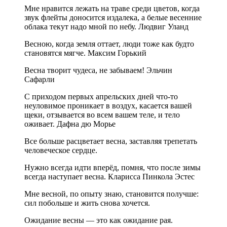
Мне нравится лежать на траве среди цветов, когда
звук флейты доносится издалека, а белые весенние
облака текут надо мной по небу. Людвиг Уланд
Весною, когда земля оттает, люди тоже как будто
становятся мягче. Максим Горький
Весна творит чудеса, не забываем! Эльчин
Сафарли
С приходом первых апрельских дней что-то
неуловимое проникает в воздух, касается вашей
щеки, отзывается во всем вашем теле, и тело
оживает. Дафна дю Морье
Все больше расцветает весна, заставляя трепетать
человеческое сердце.
Нужно всегда идти вперёд, помня, что после зимы
всегда наступает весна. Кларисса Пинкола Эстес
Мне весной, по опыту знаю, становится получше:
сил побольше и жить снова хочется.
Ожидание весны — это как ожидание рая.