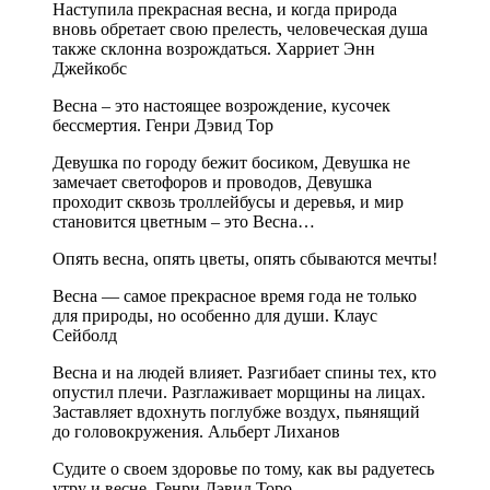
Наступила прекрасная весна, и когда природа
вновь обретает свою прелесть, человеческая душа
также склонна возрождаться. Харриет Энн
Джейкобс
Весна – это настоящее возрождение, кусочек
бессмертия. Генри Дэвид Тор
Девушка по городу бежит босиком, Девушка не
замечает светофоров и проводов, Девушка
проходит сквозь троллейбусы и деревья, и мир
становится цветным – это Весна…
Опять весна, опять цветы, опять сбываются мечты!
Весна — самое прекрасное время года не только
для природы, но особенно для души. Клаус
Сейболд
Весна и на людей влияет. Разгибает спины тех, кто
опустил плечи. Разглаживает морщины на лицах.
Заставляет вдохнуть поглубже воздух, пьянящий
до головокружения. Альберт Лиханов
Судите о своем здоровье по тому, как вы радуетесь
утру и весне. Генри Дэвид Торо