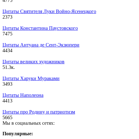
4
775
Цитаты Святителя Луки Войно-Ясенецкого
2
373
Цитаты Константина Паустовского
7
475
Цитаты Антуана де Сент-Экзюпери
4
434
Цитаты великих художников
5
1.3к.
Цитаты Харуки Мураками
3
493
Цитаты Наполеона
4
413
Цитаты про Родину и патриотизм
5
665
Мы в социальных сетях:
Популярные: