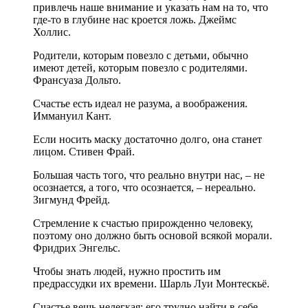
привлечь наше внимание и указать нам на то, что
где-то в глубине нас кроется ложь. Джеймс
Холлис.
Родители, которым повезло с детьми, обычно
имеют детей, которым повезло с родителями. ‍
Франсуаза Дольто.
Счастье есть идеал не разума, а воображения.
Иммануил Кант.
Если носить маску достаточно долго, она станет
лицом. Стивен Фрай.
Большая часть того, что реально внутри нас, – не
осознается, а того, что осознается, – нереально.
Зигмунд Фрейд.
Стремление к счастью прирожденно человеку,
поэтому оно должно быть основой всякой морали.
Фридрих Энгельс.
Чтобы знать людей, нужно простить им
предрассудки их времени. Шарль Луи Монтескьё.
Счастье вещь нелегкая: его трудно найти в себе