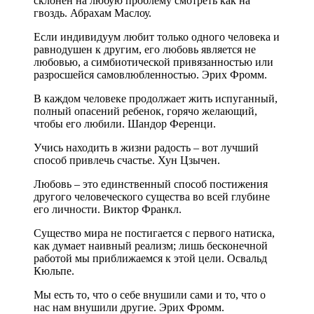
склонен на любую проблему смотреть как на
гвоздь. Абрахам Маслоу.
Если индивидуум любит только одного человека и
равнодушен к другим, его любовь является не
любовью, а симбиотической привязанностью или
разросшейся самовлюбленностью. Эрих Фромм.
В каждом человеке продолжает жить испуганный,
полный опасений ребенок, горячо желающий,
чтобы его любили. Шандор Ференци.
Учись находить в жизни радость – вот лучший
способ привлечь счастье. Хун Цзычен.
Любовь – это единственный способ постижения
другого человеческого существа во всей глубине
его личности. Виктор Франкл.
Существо мира не постигается с первого натиска,
как думает наивный реализм; лишь бесконечной
работой мы приближаемся к этой цели. Освальд
Кюльпе.
Мы есть то, что о себе внушили сами и то, что о
нас нам внушили другие. Эрих Фромм.