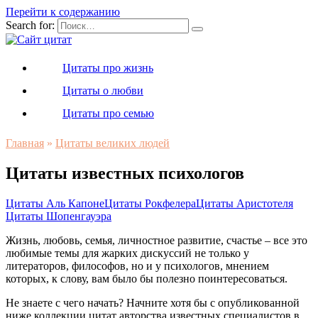
Перейти к содержанию
Search for:
Цитаты про жизнь
Цитаты о любви
Цитаты про семью
Главная
»
Цитаты великих людей
Цитаты известных психологов
Цитаты Аль Капоне
Цитаты Рокфелера
Цитаты Аристотеля
Цитаты Шопенгауэра
Жизнь, любовь, семья, личностное развитие, счастье – все это
любимые темы для жарких дискуссий не только у
литераторов, философов, но и у психологов, мнением
которых, к слову, вам было бы полезно поинтересоваться.
Не знаете с чего начать? Начните хотя бы с опубликованной
ниже коллекции цитат авторства известных специалистов в