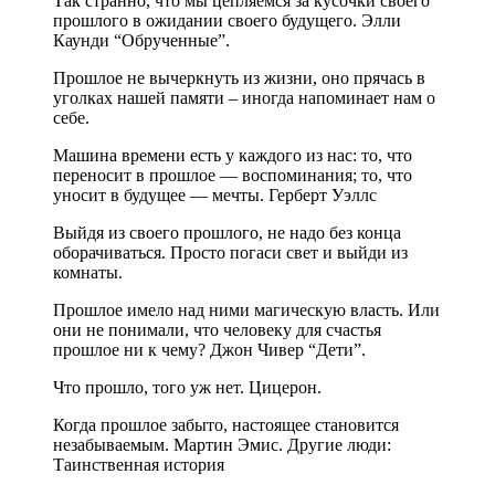
Так странно, что мы цепляемся за кусочки своего
прошлого в ожидании своего будущего. Элли
Каунди “Обрученные”.
Прошлое не вычеркнуть из жизни, оно прячась в
уголках нашей памяти – иногда напоминает нам о
себе.
Машина времени есть у каждого из нас: то, что
переносит в прошлое — воспоминания; то, что
уносит в будущее — мечты. Герберт Уэллс
Выйдя из своего прошлого, не надо без конца
оборачиваться. Просто погаси свет и выйди из
комнаты.
Прошлое имело над ними магическую власть. Или
они не понимали, что человеку для счастья
прошлое ни к чему? Джон Чивер “Дети”.
Что прошло, того уж нет. Цицерон.
Когда прошлое забыто, настоящее становится
незабываемым. Мартин Эмис. Другие люди:
Таинственная история