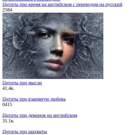
Цитаты про время на английском с переводом на русский
2
584
Цитаты про мысли
4
1.4к.
Цитаты про взаимную любовь
0
415
Цитаты про демонов на английском
3
1.1к.
Цитаты про шахматы