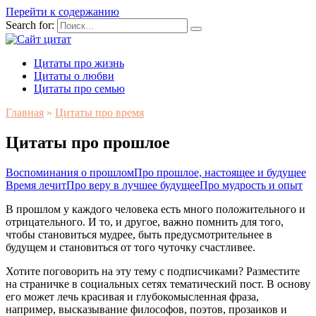
Перейти к содержанию
Search for:
Цитаты про жизнь
Цитаты о любви
Цитаты про семью
Главная
»
Цитаты про время
Цитаты про прошлое
Воспоминания о прошлом
Про прошлое, настоящее и будущее
Время лечит
Про веру в лучшее будущее
Про мудрость и опыт
В прошлом у каждого человека есть много положительного и
отрицательного. И то, и другое, важно помнить для того,
чтобы становиться мудрее, быть предусмотрительнее в
будущем и становиться от того чуточку счастливее.
Хотите поговорить на эту тему с подписчиками? Разместите
на страничке в социальных сетях тематический пост. В основу
его может лечь красивая и глубокомысленная фраза,
например, высказывание философов, поэтов, прозаиков и