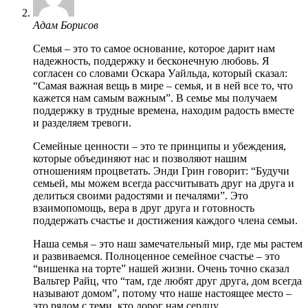
Адам Борисов
Семья – это то самое основание, которое дарит нам
надежность, поддержку и бесконечную любовь. Я
согласен со словами Оскара Уайльда, который сказал:
“Самая важная вещь в мире – семья, и в ней все то, что
кажется нам самым важным”. В семье мы получаем
поддержку в трудные времена, находим радость вместе
и разделяем тревоги.
Семейные ценности – это те принципы и убеждения,
которые объединяют нас и позволяют нашим
отношениям процветать. Энди Грин говорит: “Будучи
семьей, мы можем всегда рассчитывать друг на друга и
делиться своими радостями и печалями”. Это
взаимопомощь, вера в друг друга и готовность
поддержать счастье и достижения каждого члена семьи.
Наша семья – это наш замечательный мир, где мы растем
и развиваемся. Полноценное семейное счастье – это
“вишенка на торте” нашей жизни. Очень точно сказал
Вальтер Райц, что “там, где любят друг друга, дом всегда
называют домом”, потому что наше настоящее место –
это рядом с теми, кто дорог нам сердцу.