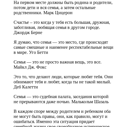
На первом месте должны быть родина и родители,
потом дети и вся семья, а затем остальные
родственники. Марк Цицерон
Счастье ‒ это когда у тебя есть большая, дружная,
заботливая, любящая семья в другом городе.
Джордж Берне
Я думаю, что семья — это место, где происходят
самые смешные и наименее респектабельные вещи
в мире. Уго Бетти
Семья — это не просто важная вещь, это все.
Майкл Дж. Фокс
Это то, что делают люди, которые любят тебя. Они
обнимают тебя и любят, когда ты не такой милый.
Деб Калетти
Семья — это судебная палата, заседания которой
не прерываются даже ночью. Малькольм Шазаль
В каждом споре между родителем и ребенком оба
не могут быть правы, они, как правило, могут и
ошибаться. Именно эта ситуация придает
семейной жизни свое своеобразное истерическое